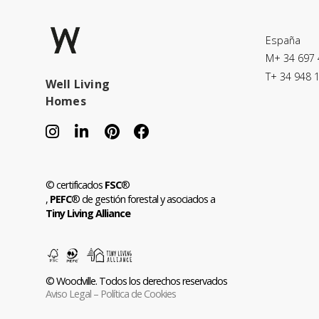
España
M+ 34 697 
T+ 34 948 
Well Living
Homes
© certificados
FSC
®
,
PEFC
® de gestión forestal y asociados a
Tiny Living Alliance
© Woodville. Todos los derechos reservados
Aviso Legal
–
Política de Cookies